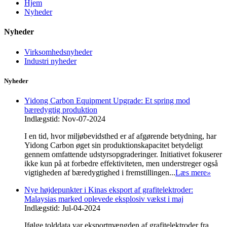
Hjem
Nyheder
Nyheder
Virksomhedsnyheder
Industri nyheder
Nyheder
Yidong Carbon Equipment Upgrade: Et spring mod
bæredygtig produktion
Indlægstid: Nov-07-2024
I en tid, hvor miljøbevidsthed er af afgørende betydning, har
Yidong Carbon øget sin produktionskapacitet betydeligt
gennem omfattende udstyrsopgraderinger. Initiativet fokuserer
ikke kun på at forbedre effektiviteten, men understreger også
vigtigheden af ​​bæredygtighed i fremstillingen...
Læs mere
»
Nye højdepunkter i Kinas eksport af grafitelektroder:
Malaysias marked oplevede eksplosiv vækst i maj
Indlægstid: Jul-04-2024
Ifølge tolddata var eksportmængden af ​​grafitelektroder fra