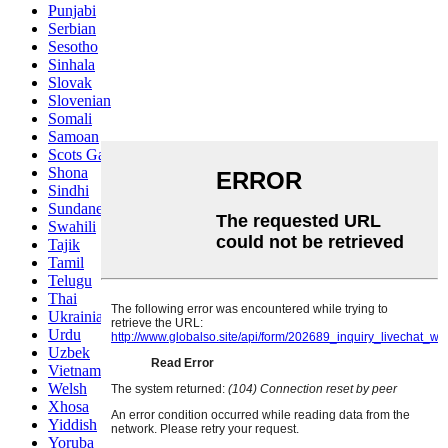
Punjabi
Serbian
Sesotho
Sinhala
Slovak
Slovenian
Somali
Samoan
Scots Gaelic
Shona
Sindhi
Sundanese
Swahili
Tajik
Tamil
Telugu
Thai
Ukrainian
Urdu
Uzbek
Vietnamese
Welsh
Xhosa
Yiddish
Yoruba