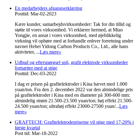
En medarbejders afgangserklæring
Posttid: Mar-02-2023
Kære kunder, samarbejdsvirksomheder: Tak for din tillid og
støtte til vores virksomhed. Vi erklærer hermed, at Miao
Yongjie, en ansat i vores virksomhed, med øjeblikkelig
virkning vil ophøre med at forhandle enhver forretning under
navnet Hebei Yidong Carbon Products Co., Ltd., alle hans
aktiviteter, ...
Læs mere
»
Udbud og efterspørgsel spil, grafit elektrode virksomheder
fortsætter med at stige
Posttid: Dec-03-2022
I dag er prisen på grafitelektroder i Kina hævet med 1.000
yuan/ton. Fra den 2. december 2022 var den almindelige pris
på grafitelektroder i Kina med en diameter på 300-600 mm:
almindelig strøm 21.500-23.500 yuan/ton; høj effekt 21.500-
24.500 yuan/ton; ultrahøj effekt 23000-27500 yuan/...
Læs
mere
»
GRAFTECH: Grafitelektrodepriserne vil stige med 17-20% i
første kvartal
Post tid: Mar-18-2022