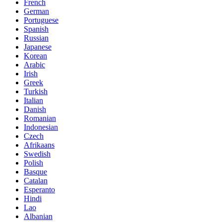
French
German
Portuguese
Spanish
Russian
Japanese
Korean
Arabic
Irish
Greek
Turkish
Italian
Danish
Romanian
Indonesian
Czech
Afrikaans
Swedish
Polish
Basque
Catalan
Esperanto
Hindi
Lao
Albanian