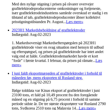
Med den nylige stigning i prisen på råvarer overvejer
grafitelektrodeproducenterne omkostninger og fortjeneste,
især grafitelektrodeindustriens samlede overskud er stadig i en
tilstand af tab, grafitelektrodeproducenter åbner kollektivt
prisstigningstilstanden Pr. August...
Læs mere
»
2023H1 Markedsbeholdning af grafitelektroder
Indlægstid: Aug-02-2023
1. Markedsoversigt Markedsefterspørgslen på 2023H1
grafitelektrode viser en svag situation med hensyn til udbud
og efterspørgsel, og prisen på grafitelektrode har intet andet
valg end at falde. Grafitelektrodemarkedet havde et kort
"forår" i første kvartal. I februar, da prisen på råmate...
Læs
mere
»
I juni faldt eksportmængden af ​​grafitelektroder i forhold til
måneden før, mens eksporten til Rusland steg.
Indlægstid: Aug-02-2023
Ifølge tolddata var Kinas eksport af grafitelektroder i juni
23100 tons, et fald på 10,49 procent fra den foregående
måned og en stigning på 6,75 procent i forhold til samme
periode sidste år. De tre største eksportører var Rusland 2790
tons, Sydkorea 2510 tons og Malaysia 14...
Læs mere
»