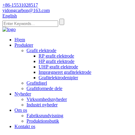
+86-15531028517
yidongcarbon@163.com
English
Hjem
Produkter
Grafit elektrode
RP grafit elektrode
HP grafit elektrode
UHP grafit elektrode
Imprægneret grafitelektrode
Grafitelektrodenipler
Grafitdigel
Grafitformede dele
Nyheder
Virksomhedsnyheder
Industri nyheder
Om os
Fabriksrundvisning
Produktionsbutik
Kontakt os