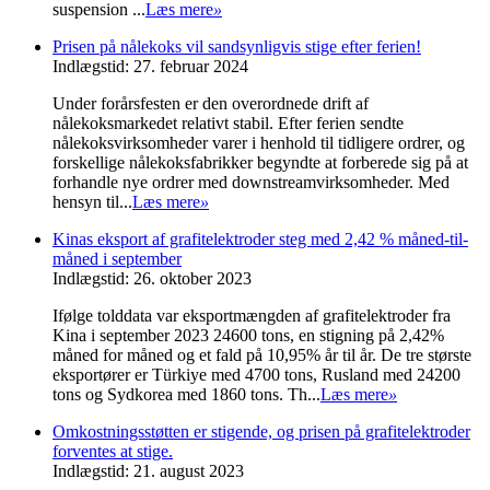
suspension ...
Læs mere
»
Prisen på nålekoks vil sandsynligvis stige efter ferien!
Indlægstid: 27. februar 2024
Under forårsfesten er den overordnede drift af
nålekoksmarkedet relativt stabil. Efter ferien sendte
nålekoksvirksomheder varer i henhold til tidligere ordrer, og
forskellige nålekoksfabrikker begyndte at forberede sig på at
forhandle nye ordrer med downstreamvirksomheder. Med
hensyn til...
Læs mere
»
Kinas eksport af grafitelektroder steg med 2,42 % måned-til-
måned i september
Indlægstid: 26. oktober 2023
Ifølge tolddata var eksportmængden af ​​grafitelektroder fra
Kina i september 2023 24600 tons, en stigning på 2,42%
måned for måned og et fald på 10,95% år til år. De tre største
eksportører er Türkiye med 4700 tons, Rusland med 24200
tons og Sydkorea med 1860 tons. Th...
Læs mere
»
Omkostningsstøtten er stigende, og prisen på grafitelektroder
forventes at stige.
Indlægstid: 21. august 2023