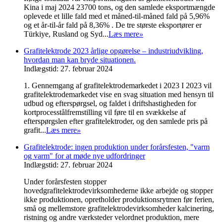
Kina i maj 2024 23700 tons, og den samlede eksportmængde
oplevede et lille fald med et måned-til-måned fald på 5,96%
og et år-til-år fald på 8,36% . De tre største eksportører er
Türkiye, Rusland og Syd...
Læs mere
»
Grafitelektrode 2023 årlige opgørelse – industriudvikling,
hvordan man kan bryde situationen.
Indlægstid: 27. februar 2024
1. Gennemgang af grafitelektrodemarkedet i 2023 I 2023 vil
grafitelektrodemarkedet vise en svag situation med hensyn til
udbud og efterspørgsel, og faldet i driftshastigheden for
kortprocesstålfremstilling vil føre til en svækkelse af
efterspørgslen efter grafitelektroder, og den samlede pris på
grafit...
Læs mere
»
Grafitelektrode: ingen produktion under forårsfesten, "varm
og varm" for at møde nye udfordringer
Indlægstid: 27. februar 2024
Under forårsfesten stopper
hovedgrafitelektrodevirksomhederne ikke arbejde og stopper
ikke produktionen, opretholder produktionsrytmen før ferien,
små og mellemstore grafitelektrodevirksomheder kalcinering,
ristning og andre værksteder velordnet produktion, mere