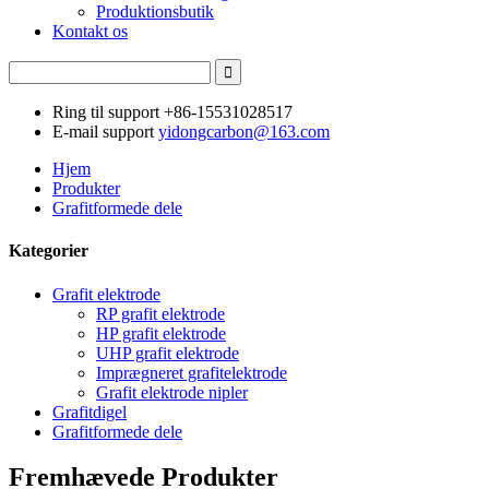
Produktionsbutik
Kontakt os
Ring til support
+86-15531028517
E-mail support
yidongcarbon@163.com
Hjem
Produkter
Grafitformede dele
Kategorier
Grafit elektrode
RP grafit elektrode
HP grafit elektrode
UHP grafit elektrode
Imprægneret grafitelektrode
Grafit elektrode nipler
Grafitdigel
Grafitformede dele
Fremhævede Produkter