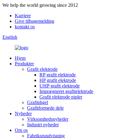
We help the world growing since 2012
Karriere
Give tilbagemelding
kontakt os
English
Hjem
Produkter
Grafit elektrode
RP grafit elektrode
HP grafit elektrode
UHP grafit elektrode
Imprægneret grafitelektrode
Grafit elektrode nipler
Grafitdigel
Grafitformede dele
Nyheder
Virksomhedsnyheder
Industri nyheder
Om os
Fabriksrundvisning